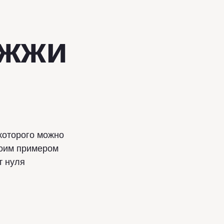
ожжи
 которого можно
воим примером
т нуля