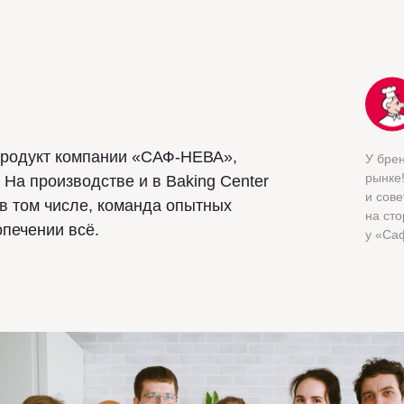
родукт компании «САФ-НЕВА»,
У брен
рынке
 На производстве и в Baking Center
и сове
 в том числе, команда опытных
на сто
опечении всё.
у «Са