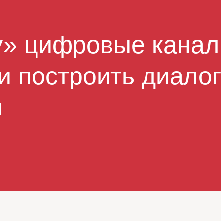
у» цифровые кана
и построить диалог
и